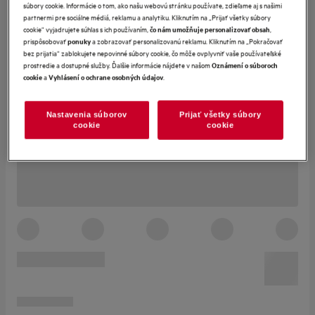
súbory cookie. Informácie o tom, ako našu webovú stránku používate, zdieľame aj s našimi
partnermi pre sociálne médiá, reklamu a analytiku. Kliknutím na „Prijať všetky súbory
cookie“ vyjadrujete súhlas s ich používaním,
,
čo nám umožňuje personalizovať obsah
prispôsobovať
a zobrazovať personalizovanú reklamu. Kliknutím na „Pokračovať
ponuky
bez prijatia“ zablokujete nepovinné súbory cookie, čo môže ovplyvniť vaše používateľské
prostredie a dostupné služby. Ďalšie informácie nájdete v našom
Oznámení o súboroch
a
.
cookie
Vyhlásení o ochrane osobných údajov
Nastavenia súborov
Prijať všetky súbory
cookie
cookie