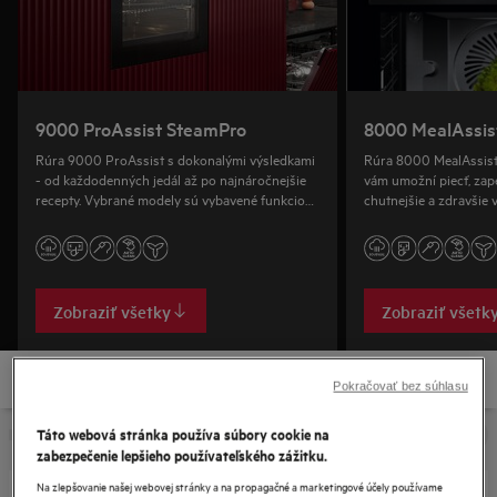
9000 ProAssist SteamPro
8000 MealAssis
Rúra 9000 ProAssist s dokonalými výsledkami
Rúra 8000 MealAssist
- od každodenných jedál až po najnáročnejšie
vám umožní piecť, zape
recepty. Vybrané modely sú vybavené funkciou
chutnejšie a zdravšie 
SteamPro s funkciou Sous-Vide.
zažijete v reštauráciác
Zobraziť všetky
Zobraziť všetk
Pokračovať bez súhlasu
Táto webová stránka používa súbory cookie na
zabezpečenie lepšieho používateľského zážitku.
Na zlepšovanie našej webovej stránky a na propagačné a marketingové účely používame