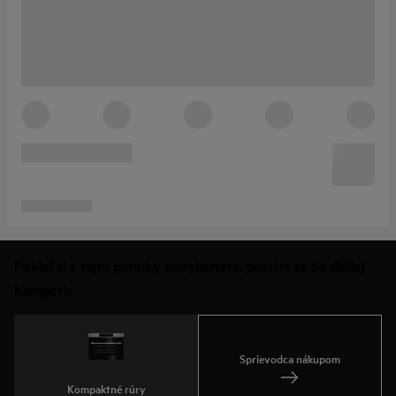
Pokiaľ si z tejto ponuky nevyberiete, pozrite sa do ďalšej
kategórie
Sprievodca nákupom
Kompaktné rúry