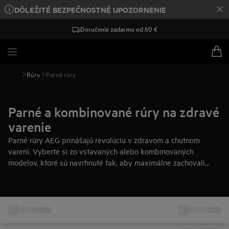
DÔLEŽITÉ BEZPEČNOSTNÉ UPOZORNENIE
Doručenie zadarmo od 60 €
Rúry
Parné rúry
Parné a kombinované rúry na zdravé
varenie
Parné rúry AEG prinášajú revolúciu v zdravom a chutnom
varení. Vyberte si zo vstavaných alebo kombinovaných
modelov, ktoré sú navrhnuté tak, aby maximálne zachovali
živiny a zlepšili chuť každého jedla.