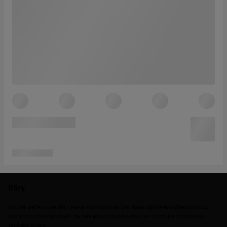
Rúry
Grilujte, pečte a opekajte v jednej multifunkčnej rúre. Alebo zájdite ešte ďalej pomocou
parnej rúry, ktorá zabezpečí, že vaše jedlo bude plné šťavy vo vnútri, ale chrumkavé z
vonkajšej strany.