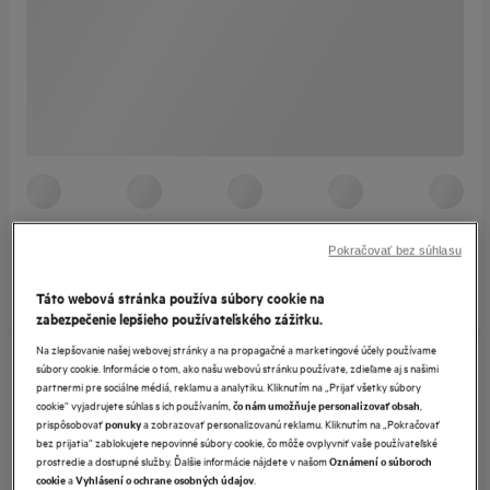
Pokračovať bez súhlasu
Táto webová stránka používa súbory cookie na
zabezpečenie lepšieho používateľského zážitku.
Na zlepšovanie našej webovej stránky a na propagačné a marketingové účely používame
súbory cookie. Informácie o tom, ako našu webovú stránku používate, zdieľame aj s našimi
partnermi pre sociálne médiá, reklamu a analytiku. Kliknutím na „Prijať všetky súbory
cookie“ vyjadrujete súhlas s ich používaním,
,
čo nám umožňuje personalizovať obsah
prispôsobovať
a zobrazovať personalizovanú reklamu. Kliknutím na „Pokračovať
ponuky
bez prijatia“ zablokujete nepovinné súbory cookie, čo môže ovplyvniť vaše používateľské
prostredie a dostupné služby. Ďalšie informácie nájdete v našom
Oznámení o súboroch
a
.
cookie
Vyhlásení o ochrane osobných údajov