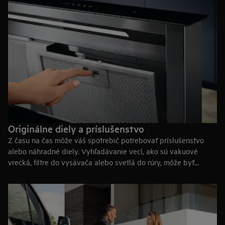
Registrácia produktu TU
.
Originálne diely a príslušenstvo
Z času na čas môže váš spotrebič potrebovať príslušenstvo
alebo náhradné diely. Vyhľadávanie vecí, ako sú vakuové
vrecká, filtre do vysávača alebo svetlá do rúry, môže byť
náročné. S AEG sa nemusíte báť, správny diel k vášmu
spotrebiču je od vás vzdialený len jedno kliknutie.