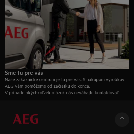
Sme tu pre vás
Naše zákaznicke centrum je tu pre vás. S nákupom výrobkov
AEG Vám pomôžeme od začiatku do konca.
V prípade akýchkoľvek otázok nás neváhajte kontaktovať
telefonicky na čísle
+421 232 141 314
alebo e-mailom na
eshop.info@electrolux.com