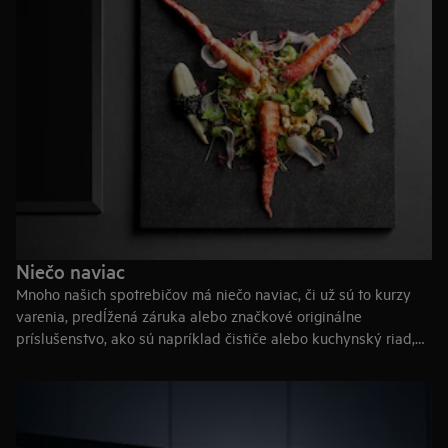
kombinovanej so sušičkou, umývačky) je možná inštalácia
za poplatok 18 €.
Váš starý spotrebič odvezieme a ekologicky zlikvidujeme.
Niečo naviac
Mnoho našich spotrebičov má niečo naviac, či už sú to kurzy
varenia, predĺžená záruka alebo značkové originálne
príslušenstvo, ako sú napríklad čističe alebo kuchynský riad,
ktoré posunie vašu skúsenosť so spotrebičmi na vyššiu úroveň.
Pokiaľ svoj spotrebič po nákupe zaregistrujete, získate prístup
k užitočným dokumentom a prehľad o záručnej lehote k svojmu
spotrebiču. V prípade akéhokoľvek problému vám bude k
dispozícii okamžitá pomoc a ľahší bude aj výber príslušenstva.