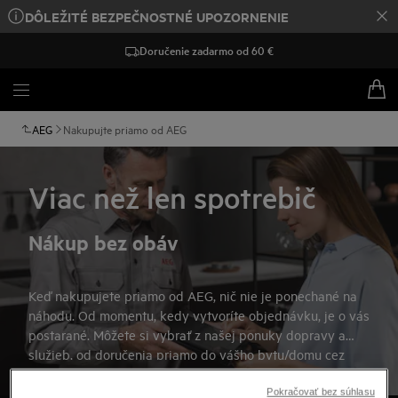
DÔLEŽITÉ BEZPEČNOSTNÉ UPOZORNENIE
Doručenie zadarmo od 60 €
AEG
Nakupujte priamo od AEG
Viac než len spotrebič
Nákup bez obáv
Keď nakupujete priamo od AEG, nič nie je ponechané na
náhodu. Od momentu, kedy vytvoríte objednávku, je o vás
postarané. Môžete si vybrať z našej ponuky dopravy a
služieb, od doručenia priamo do vášho bytu/domu cez
inštaláciu spotrebiča až po odvoz a likvidáciu vášho
starého spotrebiča.
Pokračovať bez súhlasu