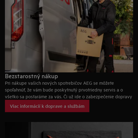
Bezstarostný nákup
Pri nákupe vašich nových spotrebičov AEG se môžete
spoľahnúť, že vám bude poskytnutý prvotriedny servis a o
všetko sa postaráme za vás. Či už ide o zabezpečenie dopravy
priamo k vám, inštaláciu vášho nového spotrebiča alebo odvoz
Viac informácií k doprave a službám
a likvidáciu vášho starého spotrebiča.
Tovar Vám bude doručený štandardne do 1-3 pracovných
dní
Bezproblémové
doručenie
U vybraných spotrebičov (práčky, sušičky, práčky