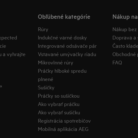
Obľúbené kategórie
Nákup na
Rúry
Nákup bez 
expected
Indukčné varné dosky
Doprava a s
cie
Integrované odsávače pár
​Často klad
u a vyhrajte
Vstavané umývačky riadu
Obchodné 
Mikrovlnné rúry
FAQ
Práčky hlboké spredu
plnené

Sušičky
Práčky so sušičkou
Ako vybrať práčku
Ako vybrať sušičku
Registrácia spotrebičov
Mobilná aplikácia AEG