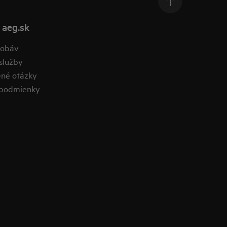
 aeg.sk
obáv​
lužby​
ené otázky​
podmienky​