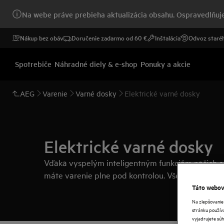
Na webe práve prebieha aktualizácia obsahu. Ospravedlňuje
Nákup bez obáv
Doručenie zadarmo od 60 €
Inštalácia
Odvoz staréh
Spotrebiče
Náhradné diely & e-shop
Ponuky a akcie
AEG
Varenie
Varné dosky
Elektrické varné dosky
Elektrické varné dosky
Vďaka vyspelým inteligentným funkciám našich e
máte varenie plne pod kontrolou. Všetko potrebn
Táto webová
Na zlepšovanie
stránku používa
vyjadrujete súh