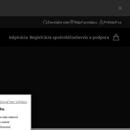
Zavolajte nám
Nájsť predajcu
Prihlásiť sa
Inšpirácia
Registrácia spotrebičov
Servis a podpora
čovať bez súhlasu
ku.
ako našu webovú
y cookie“
lizovanú