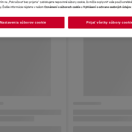
tím na „Pokračovať bez prijatia“ zablokujete nepovinné súbory cookie, čo môže ovplyvniť vaše používateľské
y. Ďalšie informácie nájdete v našom
a
.
Oznámení o súboroch cookie
Vyhlásení o ochrane osobných údajov
Nastavenia súborov cookie
Prijať všetky súbory cooki