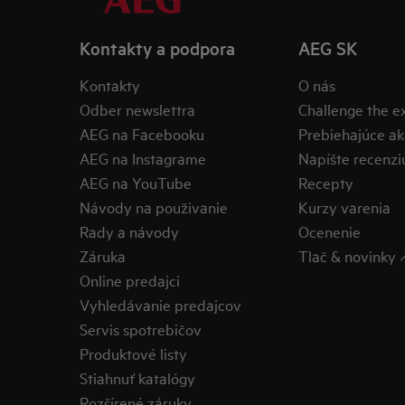
Kontakty a podpora
AEG SK
Kontakty
O nás
Odber newslettra
Challenge the 
AEG na Facebooku
Prebiehajúce ak
AEG na Instagrame
Napíšte recenzi
AEG na YouTube
Recepty
Návody na použivanie
Kurzy varenia
Rady a návody
Ocenenie
Záruka
Tlač & novinky 
Online predajci
Vyhledávanie predajcov
Servis spotrebičov
Produktové listy
Stiahnuť katalógy
Rozšírené záruky