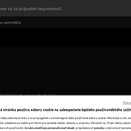
me sa za prípadné nepresnosti.
o spotrebiča
lektrických varných dosiek
é nastavíte jedným prstom.
Pokra
 stránka používa súbory cookie na zabezpečenie lepšieho používateľského zážit
 našej webovej stránky a na propagačné a marketingové účely používame súbory cookie. Informácie o tom, 
te, zdieľame aj s našimi partnermi pre sociálne médiá, reklamu a analytiku. Kliknutím na „Prijať všetky súbor
las s ich používaním,
, prispôsobovať
a zobrazovať persona
čo nám umožňuje personalizovať obsah
ponuky