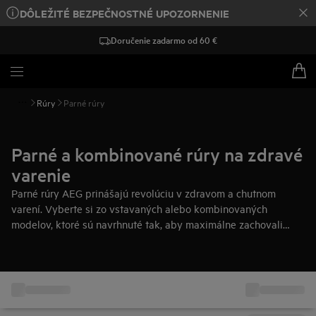
DÔLEŽITÉ BEZPEČNOSTNÉ UPOZORNENIE
Doručenie zadarmo od 60 €
Rúry
Parné rúry
Parné a kombinované rúry na zdravé
varenie
Parné rúry AEG prinášajú revolúciu v zdravom a chutnom
varení. Vyberte si zo vstavaných alebo kombinovaných
modelov, ktoré sú navrhnuté tak, aby maximálne zachovali
živiny a zlepšili chuť každého jedla.