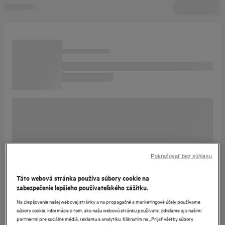
Pokračovať bez súhlasu
Táto webová stránka používa súbory cookie na
zabezpečenie lepšieho používateľského zážitku.
Na zlepšovanie našej webovej stránky a na propagačné a marketingové účely používame
súbory cookie. Informácie o tom, ako našu webovú stránku používate, zdieľame aj s našimi
partnermi pre sociálne médiá, reklamu a analytiku. Kliknutím na „Prijať všetky súbory