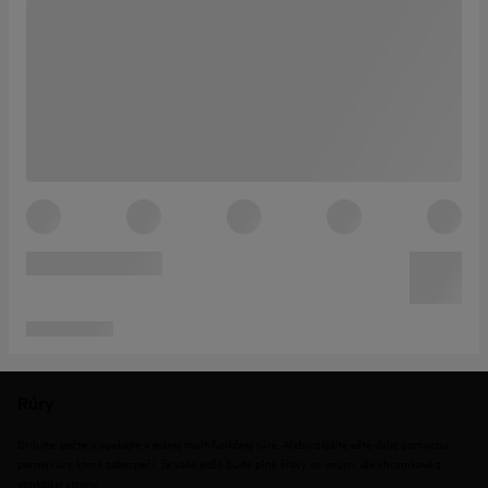
Rúry
Grilujte, pečte a opekajte v jednej multifunkčnej rúre. Alebo zájdite ešte ďalej pomocou
parnej rúry, ktorá zabezpečí, že vaše jedlo bude plné šťavy vo vnútri, ale chrumkavé z
vonkajšej strany.