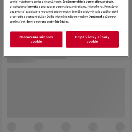
cookie“ vyjadrujete súhlas s ich používaním,
,
čo nám umožňuje personalizovať obsah
prispôsobovať
a zobrazovať personalizovanú reklamu. Kliknutím na „Pokračovať
ponuky
bez prijatia“ zablokujete nepovinné súbory cookie, čo môže ovplyvniť vaše používateľské
prostredie a dostupné služby. Ďalšie informácie nájdete v našom
Oznámení o súboroch
a
.
cookie
Vyhlásení o ochrane osobných údajov
Nastavenia súborov
Prijať všetky súbory
cookie
cookie