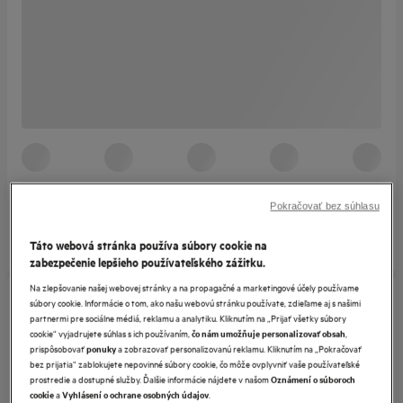
Pokračovať bez súhlasu
Táto webová stránka používa súbory cookie na
zabezpečenie lepšieho používateľského zážitku.
Na zlepšovanie našej webovej stránky a na propagačné a marketingové účely používame
súbory cookie. Informácie o tom, ako našu webovú stránku používate, zdieľame aj s našimi
partnermi pre sociálne médiá, reklamu a analytiku. Kliknutím na „Prijať všetky súbory
cookie“ vyjadrujete súhlas s ich používaním,
,
čo nám umožňuje personalizovať obsah
prispôsobovať
a zobrazovať personalizovanú reklamu. Kliknutím na „Pokračovať
ponuky
bez prijatia“ zablokujete nepovinné súbory cookie, čo môže ovplyvniť vaše používateľské
prostredie a dostupné služby. Ďalšie informácie nájdete v našom
Oznámení o súboroch
a
.
cookie
Vyhlásení o ochrane osobných údajov