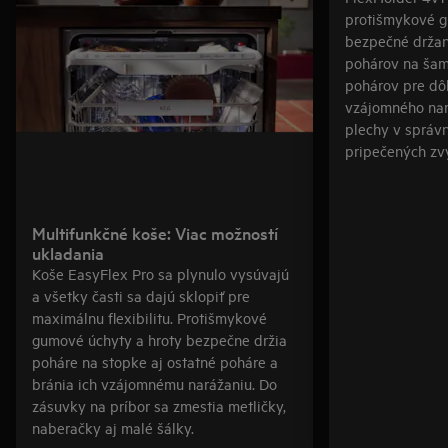
protišmykové 
bezpečné držan
pohárov na šam
pohárov pre dô
vzájomného nar
plechy v správ
pripečených zv
Multifunkčné koše: Viac možností
ukladania
Koše EasyFlex Pro sa plynulo vysúvajú
a všetky časti sa dajú sklopiť pre
maximálnu flexibilitu. Protišmykové
gumové úchyty a hroty bezpečne držia
poháre na stopke aj ostatné poháre a
bránia ich vzájomnému narážaniu. Do
zásuvky na príbor sa zmestia metličky,
naberačky aj malé šálky.