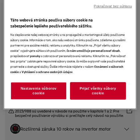
Pokračovať bez súhlasu
GT9200A2SNT
Táto webová stránka používa súbory cookie na
Vstavaná umývačka riadu Favorit
zabezpečenie lepšieho používateľského zážitku.
9000
Na zlepšovanie našej webovej stránky a na propagačné a marketingové účely používame
súbory cookie. Informácie o tom, ako našu webovú stránku používate, zdieľame aj s našimi
0 (0)
partnermi pre sociálne médiá, reklamu a analytiku. Kliknutím na „Prijať všetky súbory
cookie“ vyjadrujete súhlas s ich používaním,
,
čo nám umožňuje personalizovať obsah
Informačný list výrobku
prispôsobovať
a zobrazovať personalizovanú reklamu. Kliknutím na „Pokračovať
ponuky
Benefity
bez prijatia“ zablokujete nepovinné súbory cookie, čo môže ovplyvniť vaše používateľské
prostredie a dostupné služby. Ďalšie informácie nájdete v našom
Oznámení o súboroch
Špičkové umývanie. Inteligentné riešenia pre pivové a vínové poháre.
a
.
cookie
Vyhlásení o ochrane osobných údajov
Koše EasyFlex Pro: Multifunkčné pre viac druhov riadu.
Držiak FlexHolder 4v1 bezpečne drží poháre a plechy v spodnom koši.
Nastavenia súborov
Prijať všetky súbory
cookie
cookie
Bezpečnostné pokyny a upozornenia podľa nariadenia EÚ
2023/988 sú uvedené v návode na použitie v kapitole 1 a 2. Pre
bezpečné používanie výrobku si prečítajte celý návod na použitie.
Rozšírená záruka 10 rokov na invertor motor