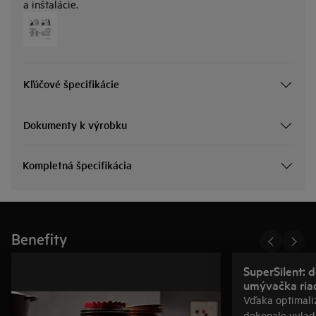
a inštalácie.
Kľúčové špecifikácie
Dokumenty k výrobku
Kompletná špecifikácia
Benefity
SuperSilent: 
umývačka riad
Vďaka optimali
dokonale vyla