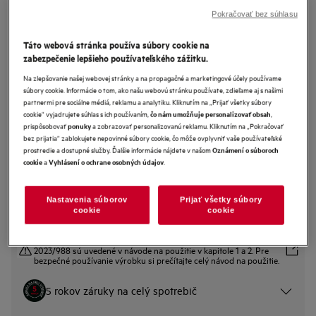
Pokračovať bez súhlasu
NG92IX20PK
Táto webová stránka používa súbory cookie na
Vstavaná umývačka riadu Favorit
zabezpečenie lepšieho používateľského zážitku.
9000 Push2open
Na zlepšovanie našej webovej stránky a na propagačné a marketingové účely používame
súbory cookie. Informácie o tom, ako našu webovú stránku používate, zdieľame aj s našimi
4.3 (7)
partnermi pre sociálne médiá, reklamu a analytiku. Kliknutím na „Prijať všetky súbory
cookie“ vyjadrujete súhlas s ich používaním,
,
čo nám umožňuje personalizovať obsah
Informačný list výrobku
prispôsobovať
a zobrazovať personalizovanú reklamu. Kliknutím na „Pokračovať
ponuky
Benefity
bez prijatia“ zablokujete nepovinné súbory cookie, čo môže ovplyvniť vaše používateľské
prostredie a dostupné služby. Ďalšie informácie nájdete v našom
Oznámení o súboroch
Špičkové umývanie. Inteligentné riešenia pre pivové a vínové poháre.
a
.
cookie
Vyhlásení o ochrane osobných údajov
Koše EasyFlex Pro: Multifunkčné pre viac druhov riadu.
Optimalizovaný softvér a prietok vody pre takmer nehlučné umývanie.
Nastavenia súborov
Prijať všetky súbory
cookie
cookie
Bezpečnostné pokyny a upozornenia podľa nariadenia EÚ
2023/988 sú uvedené v návode na použitie v kapitole 1 a 2. Pre
bezpečné používanie výrobku si prečítajte celý návod na použitie.
5 rokov záruky na celý spotrebič