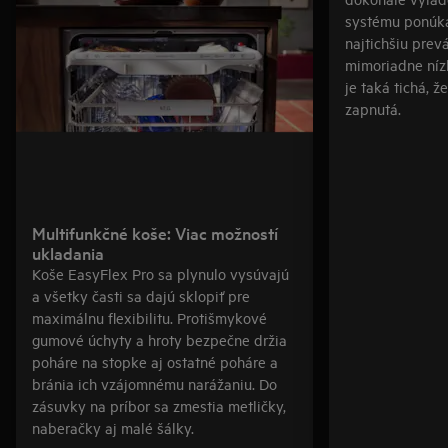
systému ponúk
najtichšiu prev
mimoriadne níz
je taká tichá, ž
zapnutá.
Multifunkčné koše: Viac možností
ukladania
Koše EasyFlex Pro sa plynulo vysúvajú
a všetky časti sa dajú sklopiť pre
maximálnu flexibilitu. Protišmykové
gumové úchyty a hroty bezpečne držia
poháre na stopke aj ostatné poháre a
bránia ich vzájomnému narážaniu. Do
zásuvky na príbor sa zmestia metličky,
naberačky aj malé šálky.