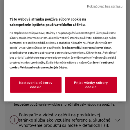
Pokračovať bez súhlasu
FSE74718P
Táto webová stránka používa súbory cookie na
Vstavaná umývačka riadu 7000
zabezpečenie lepšieho používateľského zážitku.
GlassCare
Na zlepšovanie našej webovej stránky a na propagačné a marketingové účely používame
súbory cookie. Informácie o tom, ako našu webovú stránku používate, zdieľame aj s našimi
4.7 (243)
partnermi pre sociálne médiá, reklamu a analytiku. Kliknutím na „Prijať všetky súbory
cookie“ vyjadrujete súhlas s ich používaním,
,
čo nám umožňuje personalizovať obsah
Informačný list výrobku
prispôsobovať
a zobrazovať personalizovanú reklamu. Kliknutím na „Pokračovať
ponuky
Benefity
bez prijatia“ zablokujete nepovinné súbory cookie, čo môže ovplyvniť vaše používateľské
prostredie a dostupné služby. Ďalšie informácie nájdete v našom
Oznámení o súboroch
Príbor rôznych veľkostí ľahko uložíte do zásuvky MaxiFlex.
a
.
Funkcia QuickSelect vás vedie k úspore vody a energie.
cookie
Vyhlásení o ochrane osobných údajov
Spojenie QuickSelect a Wi-Fi vám umožní umývať riad po svojom.
SatelliteClean® ponúka až trikrát lepšiu účinnosť umývania
Nastavenia súborov
Prijať všetky súbory
cookie
cookie
Bezpečnostné pokyny a upozornenia podľa nariadenia EÚ
2023/988 sú uvedené v návode na použitie v kapitole 1 a 2. Pre
bezpečné používanie výrobku si prečítajte celý návod na použitie.
Fotografie a videá v galérii na produktovej
stránke slúžia ako vizuálna referencia. Skutočné
vyhotovenie produktu sa môže v detailoch líšiť.