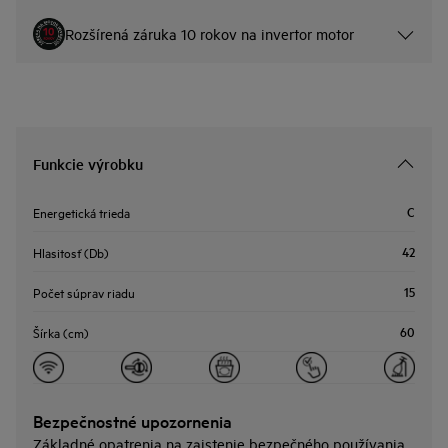
Rozšírená záruka 10 rokov na invertor motor
Funkcie výrobku
C
Energetická trieda
42
Hlasitosť (Db)
15
Počet súprav riadu
60
Šírka (cm)
Bezpečnostné upozornenia
Základné opatrenia na zaistenie bezpečného používania