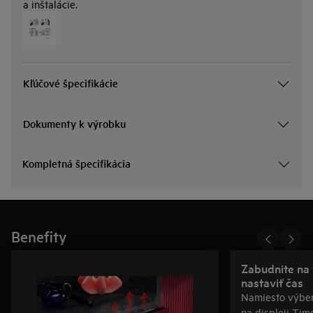
a inštalácie.
Kľúčové špecifikácie
Dokumenty k výrobku
Kompletná špecifikácia
Benefity
Zabudnite na 
nastaviť čas
Namiesto výber
na displeji Tim