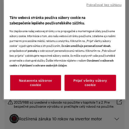
Pokračovať bez súhlasu
Táto webová stránka používa súbory cookie na
GT5200D1SNM
Vstavaná umývačka riadu Favorit
zabezpečenie lepšieho používateľského zážitku.
5000 AirDry
Na zlepšovanie našej webovej stránky a na propagačné a marketingové účely používame
súbory cookie. Informácie o tom, ako našu webovú stránku používate, zdieľame aj s našimi
0 (0)
partnermi pre sociálne médiá, reklamu a analytiku. Kliknutím na „Prijať všetky súbory
cookie“ vyjadrujete súhlas s ich používaním,
,
čo nám umožňuje personalizovať obsah
prispôsobovať
a zobrazovať personalizovanú reklamu. Kliknutím na „Pokračovať
Informačný list výrobku
ponuky
Benefity
bez prijatia“ zablokujete nepovinné súbory cookie, čo môže ovplyvniť vaše používateľské
prostredie a dostupné služby. Ďalšie informácie nájdete v našom
Oznámení o súboroch
Séria AEG 5000: Účinné a ľahké umývanie.
a
.
cookie
Vyhlásení o ochrane osobných údajov
AirDry otvorí dvierka a suší riad prúdením vzduchu
Displej TimeSelect – rýchle a jednoduché nastavenie dĺžky cyklu
Nastavenia súborov
Prijať všetky súbory
cookie
cookie
Bezpečnostné pokyny a upozornenia podľa nariadenia EÚ
2023/988 sú uvedené v návode na použitie v kapitole 1 a 2. Pre
bezpečné používanie výrobku si prečítajte celý návod na použitie.
Rozšírená záruka 10 rokov na invertor motor