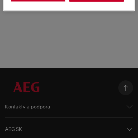
Kontakty a podpora
Kontakty
Odber newslettra
AEG SK
AEG na Facebooku