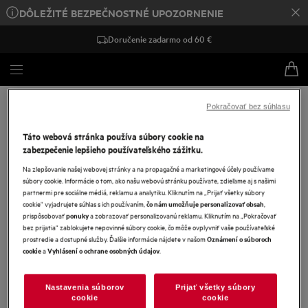
DÔLEŽITÉ BEZPEČNOSTNÉ UPOZORNENIE
Doručenie zadarmo od 60 €
Pokračovať bez súhlasu
Táto webová stránka používa súbory cookie na
zabezpečenie lepšieho používateľského zážitku.
Na zlepšovanie našej webovej stránky a na propagačné a marketingové účely používame
súbory cookie. Informácie o tom, ako našu webovú stránku používate, zdieľame aj s našimi
Bohužiaľ sme neboli schopní nájsť žiadne výsledky k
partnermi pre sociálne médiá, reklamu a analytiku. Kliknutím na „Prijať všetky súbory
cookie“ vyjadrujete súhlas s ich používaním,
,
čo nám umožňuje personalizovať obsah
prispôsobovať
a zobrazovať personalizovanú reklamu. Kliknutím na „Pokračovať
ponuky
bez prijatia“ zablokujete nepovinné súbory cookie, čo môže ovplyvniť vaše používateľské
prostredie a dostupné služby. Ďalšie informácie nájdete v našom
Oznámení o súboroch
a
.
cookie
Vyhlásení o ochrane osobných údajov
Nastavenia súborov
Prijať všetky súbory
cookie
cookie