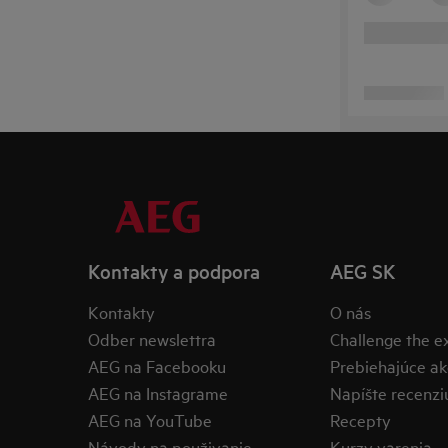
Kontakty a podpora
AEG SK
Kontakty
O nás
Odber newslettra
Challenge the 
AEG na Facebooku
Prebiehajúce ak
AEG na Instagrame
Napíšte recenzi
AEG na YouTube
Recepty
Návody na použivanie
Kurzy varenia