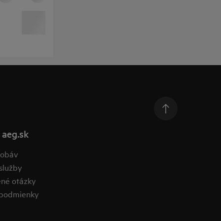
 aeg.sk
obáv​
lužby​
ené otázky​
podmienky​