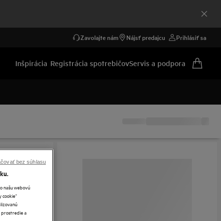
Zavolajte nám
Nájsť predajcu
Prihlásiť sa
Inšpirácia
Registrácia spotrebičov
Servis a podpora
čovať bez súhlasu
ku.
ako našu webovú
y cookie“
lizovanú
 prostredie a