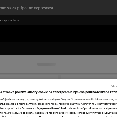
me sa za prípadné nepresnosti.
o spotrebiča
Pokra
 stránka používa súbory cookie na zabezpečenie lepšieho používateľského zážit
 našej webovej stránky a na propagačné a marketingové účely používame súbory cookie. Informácie o tom, 
te, zdieľame aj s našimi partnermi pre sociálne médiá, reklamu a analytiku. Kliknutím na „Prijať všetky súbor
las s ich používaním,
, prispôsobovať
a zobrazovať persona
čo nám umožňuje personalizovať obsah
ponuky
tím na „Pokračovať bez prijatia“ zablokujete nepovinné súbory cookie, čo môže ovplyvniť vaše používateľské
y. Ďalšie informácie nájdete v našom
a
.
Oznámení o súboroch cookie
Vyhlásení o ochrane osobných údajov