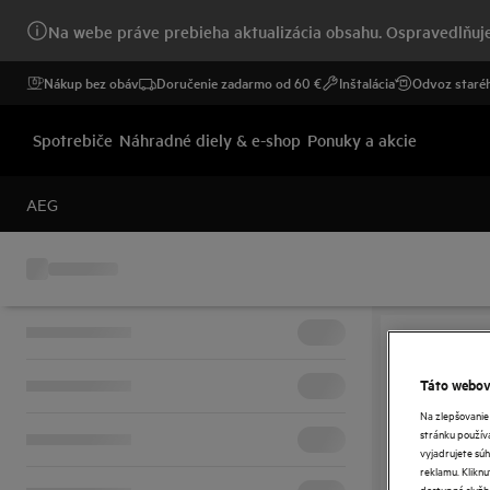
Na webe práve prebieha aktualizácia obsahu. Ospravedlňuje
Nákup bez obáv
Doručenie zadarmo od 60 €
Inštalácia
Odvoz staréh
Spotrebiče
Náhradné diely & e-shop
Ponuky a akcie
AEG
Táto webová
Na zlepšovanie
stránku používa
vyjadrujete súh
reklamu. Kliknu
dostupné služb