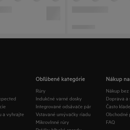
Obľúbené kategórie
Nákup na
Rúry
Nákup bez 
expected
Indukčné varné dosky
Doprava a s
cie
Integrované odsávače pár
​Často klad
u a vyhrajte
Vstavané umývačky riadu
Obchodné 
Mikrovlnné rúry
FAQ
Práčky hlboké spredu