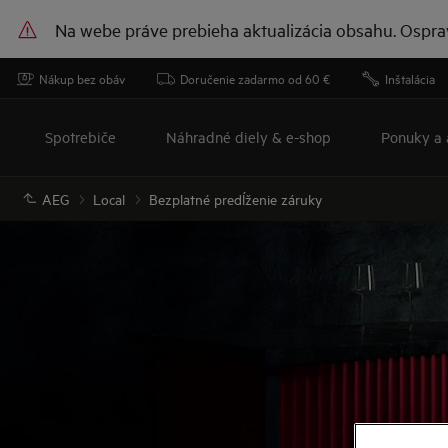
Na webe práve prebieha aktualizácia obsahu. Ospra
Nákup bez obáv
Doručenie zadarmo od 60 €
Inštalácia
Spotrebiče
Náhradné diely & e-shop
Ponuky a 
AEG
Local
Bezplatné predĺženie záruky