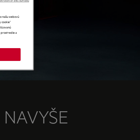
ako našu webovú
y cookie“
lizovanú
 prostredie a
Y NAVYŠE