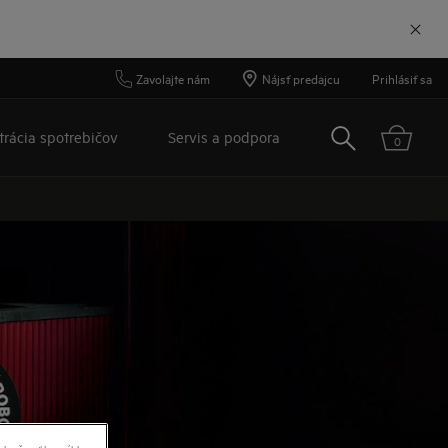
Zavolajte nám
Nájsť predajcu
Prihlásiť sa
Vyhľadať
trácia spotrebičov
Servis a podpora
0
okračovať bez súhlasu