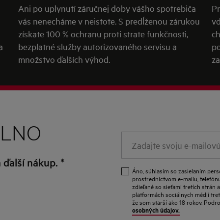
Ani po uplynutí záručnej doby vášho spotrebiča
Pr
vás nenecháme v neistote. S predĺženou zárukou
vď
získate 100 % ochranu proti strate funkčnosti,
ch
a
bezplatné služby autorizovaného servisu a
po
množstvo ďalších výhod.
za
PLNO
Zadajte
svoju
a ďalší nákup.
*
e-
Áno, súhlasím so zasielaním per
mailovú
prostredníctvom e-mailu, telefónu
zdieľané so sieťami tretích strá
adresu
platformách sociálnych médií tre
že som starší ako 18 rokov. Podr
osobných údajov.