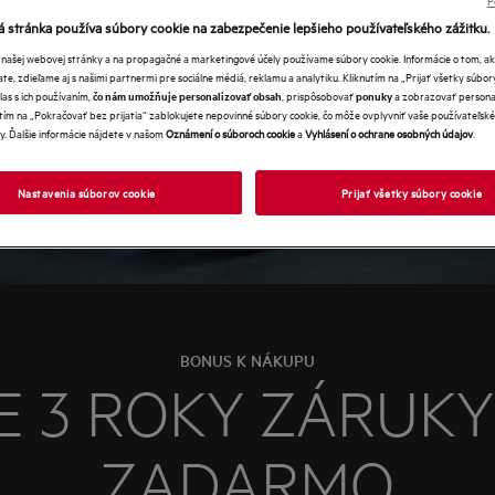
 stránka používa súbory cookie na zabezpečenie lepšieho používateľského zážitku.
 našej webovej stránky a na propagačné a marketingové účely používame súbory cookie. Informácie o tom, 
te, zdieľame aj s našimi partnermi pre sociálne médiá, reklamu a analytiku. Kliknutím na „Prijať všetky súbor
las s ich používaním,
, prispôsobovať
a zobrazovať persona
čo nám umožňuje personalizovať obsah
ponuky
tím na „Pokračovať bez prijatia“ zablokujete nepovinné súbory cookie, čo môže ovplyvniť vaše používateľské
y. Ďalšie informácie nájdete v našom
Oznámení o súboroch cookie
a
Vyhlásení o ochrane osobných údajov
.
Nastavenia súborov cookie
Prijať všetky súbory cookie
BONUS K NÁKUPU
E 3 ROKY ZÁRUK
ZADARMO