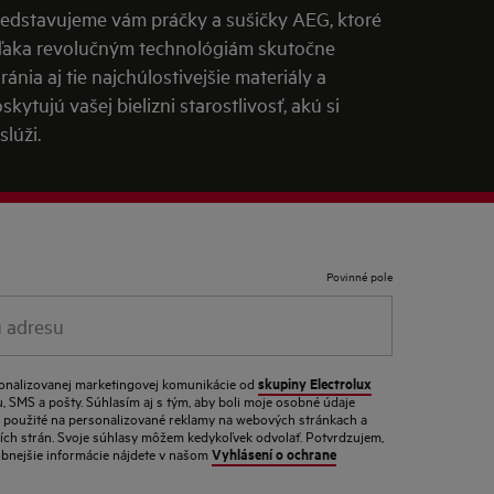
edstavujeme vám práčky a sušičky AEG, ktoré
aka revolučným technológiám skutočne
ránia aj tie najchúlostivejšie materiály a
skytujú vašej bielizni starostlivosť, akú si
slúži.
Povinné pole
skupiny Electrolux
sonalizovanej marketingovej komunikácie od
, SMS a pošty. Súhlasím aj s tým, aby boli moje osobné údaje
n a použité na personalizované reklamy na webových stránkach a
tích strán. Svoje súhlasy môžem kedykoľvek odvolať. Potvrdzujem,
Vyhlásení o ochrane
obnejšie informácie nájdete v našom