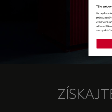
Táto webová
Na zlepšovanie
stránku používa
vyjadrujete súh
reklamu. Kliknu
dostupné služb
ZÍSKAJT