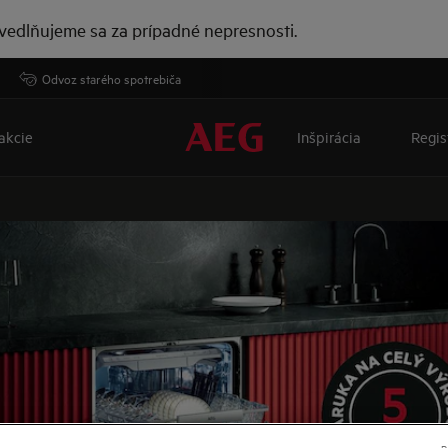
vedlňujeme sa za prípadné nepresnosti.
Odvoz starého spotrebiča
akcie
Inšpirácia
Regis
P