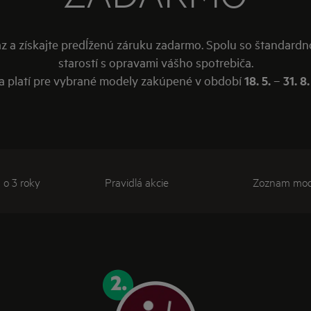
z a získajte predĺženú záruku zadarmo. Spolu so štandardnou
starostí s opravami vášho spotrebiča.
 platí pre vybrané modely zakúpené v období
18. 5.
–
31. 8
 o 3 roky
Pravidlá akcie
Zoznam mod