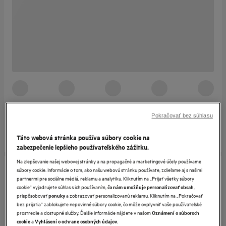
Pokračovať bez súhlasu
Táto webová stránka používa súbory cookie na
zabezpečenie lepšieho používateľského zážitku.
Na zlepšovanie našej webovej stránky a na propagačné a marketingové účely používame
súbory cookie. Informácie o tom, ako našu webovú stránku používate, zdieľame aj s našimi
partnermi pre sociálne médiá, reklamu a analytiku. Kliknutím na „Prijať všetky súbory
cookie“ vyjadrujete súhlas s ich používaním,
,
čo nám umožňuje personalizovať obsah
prispôsobovať
a zobrazovať personalizovanú reklamu. Kliknutím na „Pokračovať
ponuky
bez prijatia“ zablokujete nepovinné súbory cookie, čo môže ovplyvniť vaše používateľské
prostredie a dostupné služby. Ďalšie informácie nájdete v našom
Oznámení o súboroch
a
.
cookie
Vyhlásení o ochrane osobných údajov