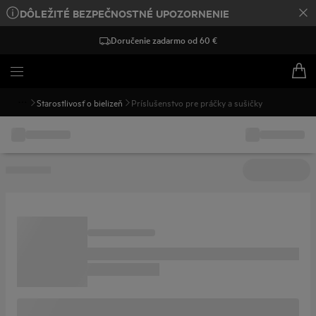
DÔLEŽITÉ BEZPEČNOSTNÉ UPOZORNENIE
Doručenie zadarmo od 60 €
Starostlivosť o bielizeň
Príslušenstvo pre práčky a sušičky