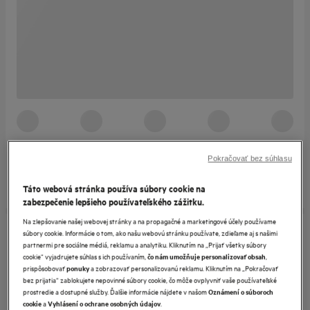
Pokračovať bez súhlasu
Táto webová stránka používa súbory cookie na
zabezpečenie lepšieho používateľského zážitku.
Na zlepšovanie našej webovej stránky a na propagačné a marketingové účely používame
súbory cookie. Informácie o tom, ako našu webovú stránku používate, zdieľame aj s našimi
partnermi pre sociálne médiá, reklamu a analytiku. Kliknutím na „Prijať všetky súbory
cookie“ vyjadrujete súhlas s ich používaním,
,
čo nám umožňuje personalizovať obsah
prispôsobovať
a zobrazovať personalizovanú reklamu. Kliknutím na „Pokračovať
ponuky
bez prijatia“ zablokujete nepovinné súbory cookie, čo môže ovplyvniť vaše používateľské
prostredie a dostupné služby. Ďalšie informácie nájdete v našom
Oznámení o súboroch
a
.
cookie
Vyhlásení o ochrane osobných údajov