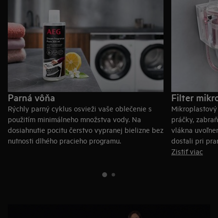
Parná vôňa
Filter mikr
Rýchly parný cyklus osvieži vaše oblečenie s
Mikroplastový f
použitím minimálneho množstva vody. Na
práčky, zabra
dosiahnutie pocitu čerstvo vypranej bielizne bez
vlákna uvoľne
nutnosti dlhého pracieho programu.
dostali pri pr
Zistiť viac