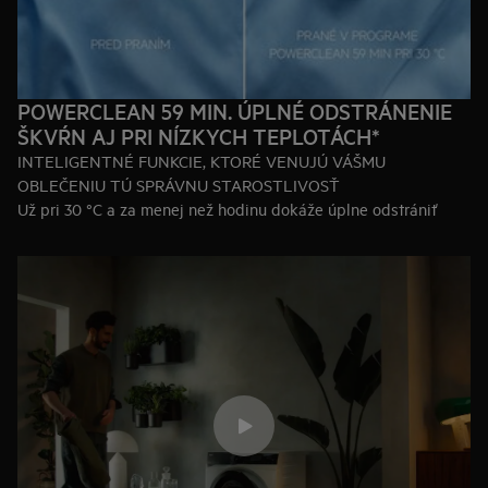
POWERCLEAN 59 MIN. ÚPLNÉ ODSTRÁNENIE
ŠKVŔN AJ PRI NÍZKYCH TEPLOTÁCH*
INTELIGENTNÉ FUNKCIE, KTORÉ VENUJÚ VÁŠMU
OBLEČENIU TÚ SPRÁVNU STAROSTLIVOSŤ
Už pri 30 °C a za menej než hodinu dokáže úplne odstrániť
škvrny na vašom oblečení. Postará sa o to, že sa prací
prostriedok dostane ku každému vláknu, takže krátky cyklus je
rovnako účinný ako ten dlhý.