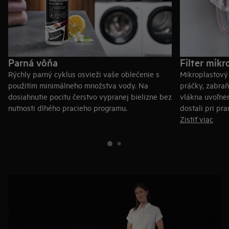
Parná vôňa
Filter mikr
Rýchly parný cyklus osvieži vaše oblečenie s
Mikroplastový f
použitím minimálneho množstva vody. Na
práčky, zabra
dosiahnutie pocitu čerstvo vypranej bielizne bez
vlákna uvoľne
nutnosti dlhého pracieho programu.
dostali pri pr
Zistiť viac