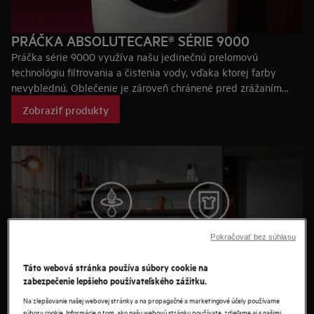
PRÁČKA ABSOLUTECARE® SÉRIE 9000
Práčka série 9000 využíva našu jedinečnú prelomovú
technológiu filtrovania a čistenia vody, vďaka ktorej farby
nevyblednú. Oblečenie je zároveň chránené pred zrážaním
a stratou tvaru.
Zobraziť produkty
Pokračovať bez súhlasu
Táto webová stránka používa súbory cookie na
zabezpečenie lepšieho používateľského zážitku.
Na zlepšovanie našej webovej stránky a na propagačné a marketingové účely používame
súbory cookie. Informácie o tom, ako našu webovú stránku používate, zdieľame aj s našimi