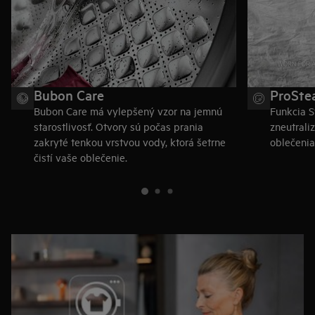
Bubon Care
ProSte
Bubon Care má vylepšený vzor na jemnú
Funkcia S
starostlivosť. Otvory sú počas prania
zneutrali
zakryté tenkou vrstvou vody, ktorá šetrne
oblečenia
čistí vaše oblečenie.