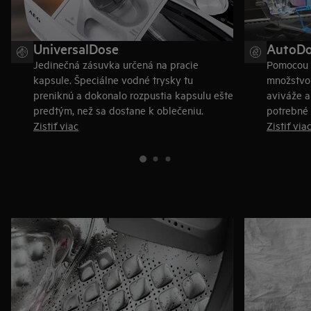
UniversalDose
AutoD
Jedinečná zásuvka určená na pracie
Pomocou 
kapsule. Špeciálne vodné trysky tu
množstvo 
preniknú a dokonalo rozpustia kapsulu ešte
aviváže a
predtým, než sa dostane k oblečeniu.
potrebné
Zistiť viac
Zistiť via