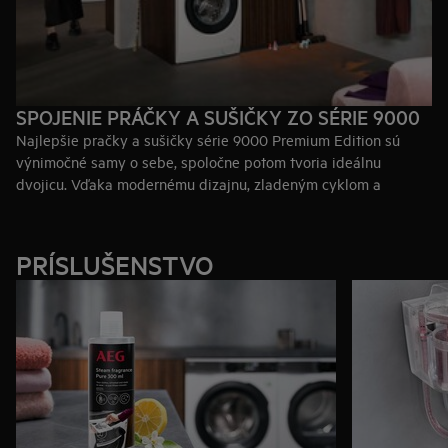
SPOJENIE PRÁČKY A SUŠIČKY ZO SÉRIE 9000
Najlepšie pračky a sušičky série 9000 Premium Edition sú
výnimočné samy o sebe, spoločne potom tvoria ideálnu
dvojicu. Vďaka modernému dizajnu, zladeným cyklom a
zdieľanej aplikácii pre smartfóny dosahujú dokonalé výsledky.
Vaša bielizeň bude čistá a suchá za menej než tri hodiny, bez
toho, aby ste strácali čas jej triedením.
PRÍSLUŠENSTVO
Kúpiť práčku série 9000
Kúpiť sušičku série 9000