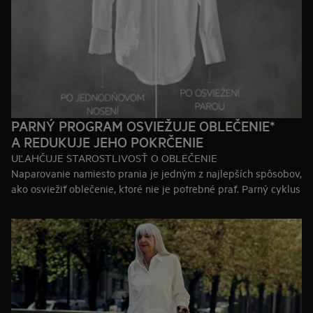
PARNÝ PROGRAM OSVIEŽUJE OBLEČENIE*
A REDUKUJE JEHO POKRČENIE
UĽAHČUJE STAROSTLIVOSŤ O OBLEČENIE
Naparovanie namiesto prania je jedným z najlepších spôsobov,
ako osviežiť oblečenie, ktoré nie je potrebné prať. Parný cyklus
spotrebuje iba 2 l vody a je šetrnejší k materiálom.