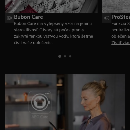
Bubon Care
ProSte
Bubon Care má vylepšený vzor na jemnú
Funkcia S
starostlivosť. Otvory sú počas prania
neutraliz
zakryté tenkou vrstvou vody, ktorá šetrne
oblečenia
čistí vaše oblečenie.
Zistiť via