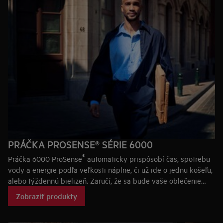
PRÁČKA PROSENSE® SÉRIE 6000
®
Práčka 6000 ProSense
automaticky prispôsobí čas, spotrebu
vody a energie podľa veľkosti náplne, či už ide o jednu košeľu,
alebo týždennú bielizeň. Zaručí, že sa bude vaše oblečenie
prať iba tak dlho, ako je potrebné, aby si dlhšie zachovalo
Zobraziť produkty
farbu a tvar.