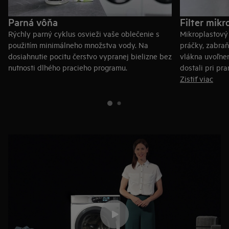
Parná vôňa
Filter mikr
Rýchly parný cyklus osvieži vaše oblečenie s
Mikroplastový f
použitím minimálneho množstva vody. Na
práčky, zabra
dosiahnutie pocitu čerstvo vypranej bielizne bez
vlákna uvoľne
nutnosti dlhého pracieho programu.
dostali pri pr
Zistiť viac