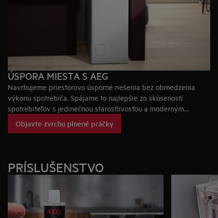
ÚSPORA MIESTA S AEG
Navrhujeme priestorovo úsporné riešenia bez obmedzenia
výkonu spotrebiča. Spájame to najlepšie zo skúseností
spotrebiteľov s jedinečnou starostlivosťou a moderným
dizajnom. Vyberte si spotrebič, ktorý vám pomôže starať sa o
Objavte zvrchu plnené práčky
vaše oblečenie, a ktorý najlepšie splní vaše očakávania.
PRÍSLUŠENSTVO