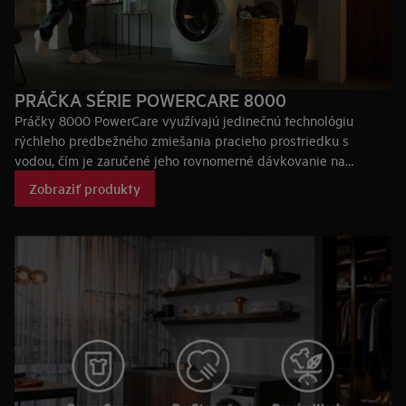
PRÁČKA SÉRIE POWERCARE 8000
Práčky 8000 PowerCare využívajú jedinečnú technológiu
rýchleho predbežného zmiešania pracieho prostriedku s
vodou, čím je zaručené jeho rovnomerné dávkovanie na
oblečenie. Aktivovaním sily pracieho prostriedku je vaša
Zobraziť produkty
bielizeň dokonale čistá už pri 30 °C za menej než hodinu.