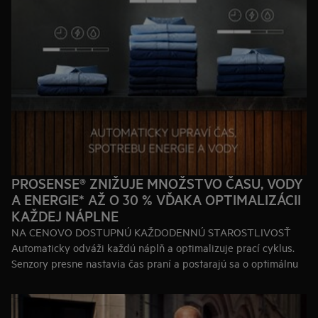
PROSENSE® ZNIŽUJE MNOŽSTVO ČASU, VODY
A ENERGIE* AŽ O 30 % VĎAKA OPTIMALIZÁCII
KAŽDEJ NÁPLNE
NA CENOVO DOSTUPNÚ KAŽDODENNÚ STAROSTLIVOSŤ
Automaticky odváži každú náplň a optimalizuje prací cyklus.
Senzory presne nastavia čas praní a postarajú sa o optimálnu
starostlivosť pre každý kus oblečenia. Vaša bielizeň tak bude
zakaždým svieža a ako nová.