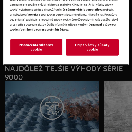
partnermi pre sociálne médiá, reklamu a analytiku. Kliknutím na „Prijať všetky súbory
cookie“ vyjadrujete súhlas s ich používaním,
,
čo nám umožňuje personalizovať obsah
prispôsobovať
a zobrazovať personalizovanú reklamu. Kliknutím na „Pokračovať
ponuky
bez prijatia“ zablokujete nepovinné súbory cookie, čo môže ovplyvniť vaše používateľské
HLAVNÉ TECHNOLÓGIE SÉRIE 9000
prostredie a dostupné služby. Ďalšie informácie nájdete v našom
Oznámení o súboroch
a
.
cookie
Vyhlásení o ochrane osobných údajov
SOFTWATER – obmedzuje blednutie farieb a chráni
tkaniny
POWERCARE – účinne odstraňuje škvrny za menej než
Nastavenia súborov
Prijať všetky súbory
cookie
cookie
hodinu
PROSTEAM® – neutralizuje pachy a osviežuje oblečenie
PRECISEWASH – efektívne sa stará o odevy vďaka
NAJDÔLEŽITEJŠIE VÝHODY SÉRIE
automatickému prispôsobeniu spotreby energie
9000