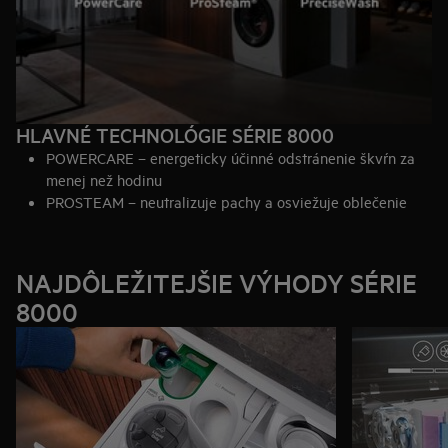
HLAVNÉ TECHNOLÓGIE SÉRIE 8000
POWERCARE – energeticky účinné odstránenie škvŕn za
menej než hodinu
PROSTEAM – neutralizuje pachy a osviežuje oblečenie
PRECISEWASH – efektívne pranie vďaka automatickému
prispôsobeniu spotreby energie
NAJDÔLEŽITEJŠIE VÝHODY SÉRIE
8000