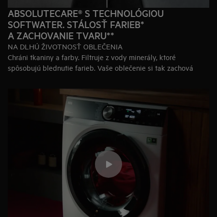
ABSOLUTECARE® S TECHNOLÓGIOU
SOFTWATER. STÁLOSŤ FARIEB*
A ZACHOVANIE TVARU**
NA DLHÚ ŽIVOTNOSŤ OBLEČENIA
Chráni tkaniny a farby. Filtruje z vody minerály, ktoré
spôsobujú blednutie farieb. Vaše oblečenie si tak zachová
svoju pôvodnú farbu a vydrží dlhšie ako nové.