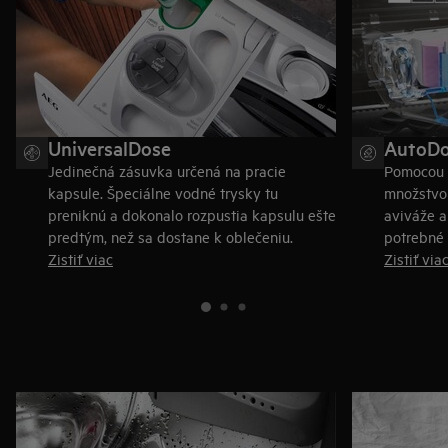
UniversalDose
AutoD
Jedinečná zásuvka určená na pracie
Pomocou 
kapsule. Špeciálne vodné trysky tu
množstvo 
preniknú a dokonalo rozpustia kapsulu ešte
aviváže a
predtým, než sa dostane k oblečeniu.
potrebné
Zistiť viac
Zistiť via