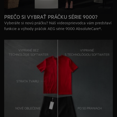
PREČO SI VYBRAŤ PRÁČKU SÉRIE 9000?
Vyberáte si novú práčku? Náš videosprievodca vám predstaví
funkcie a výhody práčok AEG série 9000 AbsoluteCare®.