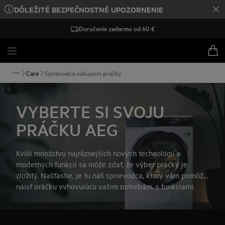
DÔLEŽITÉ BEZPEČNOSTNÉ UPOZORNENIE
Doručenie zadarmo od 60 €
Care
Sprievodca nákupom práčky
VYBERTE SI SVOJU
PRÁČKU AEG
Kvôli množstvu najrôznejších nových technológií a
moderných funkcií sa môže zdať, že výber práčky je
zložitý. Našťastie, je tu náš sprievodca, ktorý vám pomôže
nájsť práčku vyhovujúcu vašim potrebám, s funkciami,
ktoré požadujete... A možno s jednou alebo dvomi navyše,
o ktorých ste ani nevedeli, že existujú.