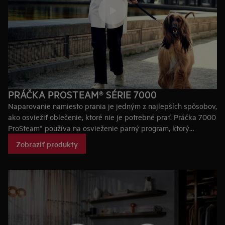
PRÁČKA PROSTEAM® SÉRIE 7000
Naparovanie namiesto prania je jedným z najlepších spôsobov,
ako osviežiť oblečenie, ktoré nie je potrebné prať. Práčka 7000
ProSteam* používa na osvieženie parný program, ktorý
spotrebuje len dva litre vody a je šetrnejší k materiálom.
Zobraziť produkty