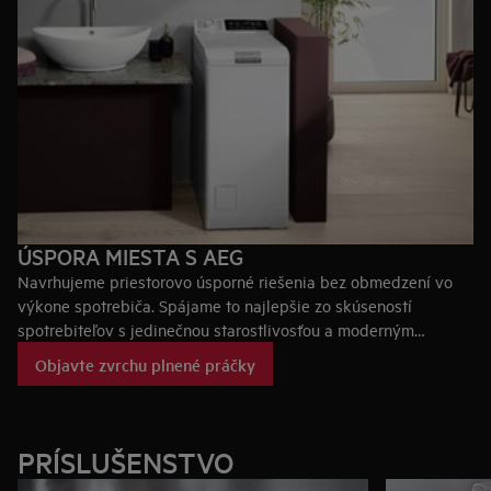
ÚSPORA MIESTA S AEG
Navrhujeme priestorovo úsporné riešenia bez obmedzení vo
výkone spotrebiča. Spájame to najlepšie zo skúseností
spotrebiteľov s jedinečnou starostlivosťou a moderným
dizajnom. Vyberte si spotrebič, ktorý vám pomôže starať sa o
Objavte zvrchu plnené práčky
vaše oblečenie, a ktorý najlepšie splní vaše očakávania.
PRÍSLUŠENSTVO