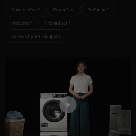
AbsoluteCare®
PowerCare
ProSteam®
ProSense®
Prehľad sérií
Čo zvážiť pred nákupom