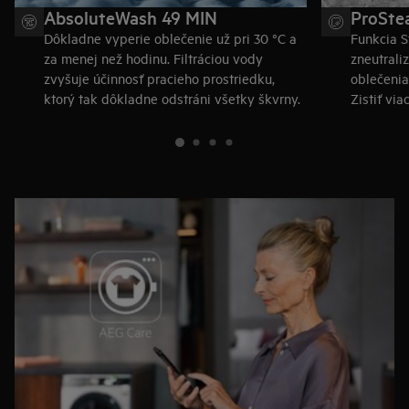
AbsoluteWash 49 MIN
ProSte
Dôkladne vyperie oblečenie už pri 30 °C a
Funkcia S
za menej než hodinu. Filtráciou vody
zneutrali
zvyšuje účinnosť pracieho prostriedku,
oblečenia
ktorý tak dôkladne odstráni všetky škvrny.
Zistiť via