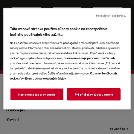
Pokračovať bez súhlasu
Táto webová stránka používa súbory cookie na zabezpečenie
Prejsť k
Prejsť k
Prejsť k
lepšieho používateľského zážitku.
predajcovi
predajcovi
predajcovi
Na zlepšovanie našej webovej stránky a na propagačné a marketingové účely používame
súbory cookie. Informácie o tom, ako našu webovú stránku používate, zdieľame aj s našimi
partnermi pre sociálne médiá, reklamu a analytiku. Kliknutím na „Prijať všetky súbory
cookie“ vyjadrujete súhlas s ich používaním,
,
čo nám umožňuje personalizovať obsah
prispôsobovať
a zobrazovať personalizovanú reklamu. Kliknutím na „Pokračovať
ponuky
bez prijatia“ zablokujete nepovinné súbory cookie, čo môže ovplyvniť vaše používateľské
prostredie a dostupné služby. Ďalšie informácie nájdete v našom
Oznámení o súboroch
cookie
a
Vyhlásení o ochrane osobných údajov
.
VYUŽITE AEG NAPLNO
Nastavenia súborov cookie
Prijať všetky súbory cookie
Pridajte sa do MyAEG, získajte 10 % na ďalší
nákup.
*
*Povinné
Povinné pole