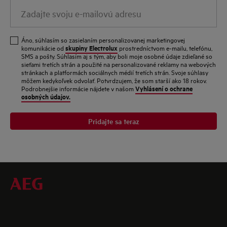
Zadajte
svoju
e-
Áno, súhlasím so zasielaním personalizovanej marketingovej
mailovú
skupiny Electrolux
komunikácie od
prostredníctvom e-mailu, telefónu,
SMS a pošty. Súhlasím aj s tým, aby boli moje osobné údaje zdieľané so
adresu
sieťami tretích strán a použité na personalizované reklamy na webových
stránkach a platformách sociálnych médií tretích strán. Svoje súhlasy
môžem kedykoľvek odvolať. Potvrdzujem, že som starší ako 18 rokov.
Vyhlásení o ochrane
Podrobnejšie informácie nájdete v našom
osobných údajov.
Pridajte sa teraz