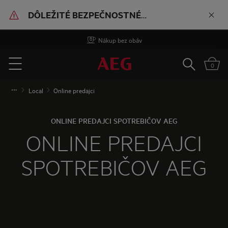
DÔLEŽITÉ BEZPEČNOSTNÉ
UPOZORNENIE
Nákup bez obáv
Doručenie zadarmo od 60 €
Vyhľadať
0
Menu
Local
Online predajci
ONLINE PREDAJCI SPOTREBIČOV AEG
ONLINE PREDAJCI
SPOTREBIČOV AEG