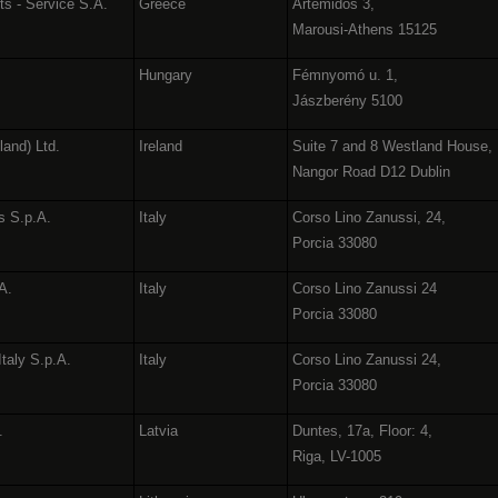
ts - Service S.A.
Greece
Artemidos 3,
Marousi-Athens 15125
Hungary
Fémnyomó u. 1,
Jászberény 5100
land) Ltd.
Ireland
Suite 7 and 8 Westland House,
Nangor Road D12 Dublin
s S.p.A.
Italy
Corso Lino Zanussi, 24,
Porcia 33080
.A.
Italy
Corso Lino Zanussi 24
Porcia 33080
Italy S.p.A.
Italy
Corso Lino Zanussi 24,
Porcia 33080
.
Latvia
Duntes, 17a, Floor: 4,
Riga, LV-1005