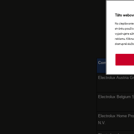
EU
Táto webová
Na zlepšovanie
stránku používa
vyjadrujete súh
reklamu. Kliknu
dostupné služb
Company name
Electrolux Austria 
Electrolux Belgium 
Electrolux Home Pro
N.V.