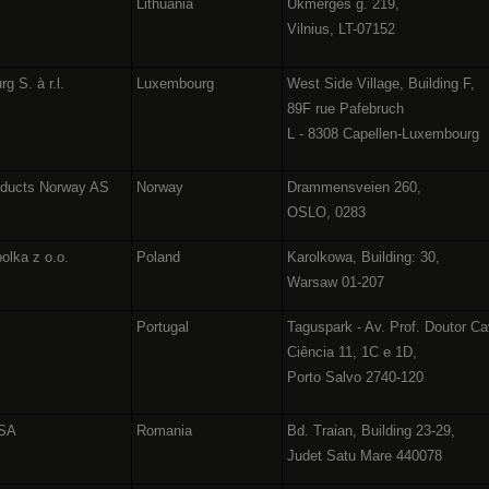
Lithuania
Ukmergės g. 219,
Vilnius, LT-07152
g S. à r.l.
Luxembourg
West Side Village, Building F,
89F rue Pafebruch
L - 8308 Capellen-Luxembourg
oducts Norway AS
Norway
Drammensveien 260,
OSLO, 0283
olka z o.o.
Poland
Karolkowa, Building: 30,
Warsaw 01-207
Portugal
Taguspark - Av. Prof. Doutor Ca
Ciência 11, 1C e 1D,
Porto Salvo 2740-120
 SA
Romania
Bd. Traian, Building 23-29,
Judet Satu Mare 440078