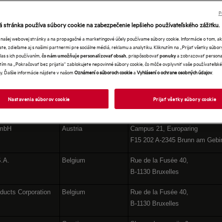
ROPE GROUP COMPAN
P
 stránka používa súbory cookie na zabezpečenie lepšieho používateľského zážitku.
 našej webovej stránky a na propagačné a marketingové účely používame súbory cookie. Informácie o tom, 
te, zdieľame aj s našimi partnermi pre sociálne médiá, reklamu a analytiku. Kliknutím na „Prijať všetky súbor
las s ich používaním,
, prispôsobovať
a zobrazovať persona
čo nám umožňuje personalizovať obsah
ponuky
tím na „Pokračovať bez prijatia“ zablokujete nepovinné súbory cookie, čo môže ovplyvniť vaše používateľské
y. Ďalšie informácie nájdete v našom
Oznámení o súboroch cookie
a
Vyhlásení o ochrane osobných údajov
.
Nastavenia súborov cookie
Prijať všetky súbory cookie
Country
Address
GmbH
Austria
Campus 21, Europaring
F15 202 A-2345 Brunn am Gebi
S.A.
Belgium
Rue de la Fusée 40,
B-1130 Bruxelles
ducts Corporation
Belgium
Rue de la Fusée 40,
B-1130 Bruxelles