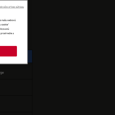
IES
okračovať bez súhlasu
ako našu webovú
y cookie“
lizovanú
 prostredie a
rge