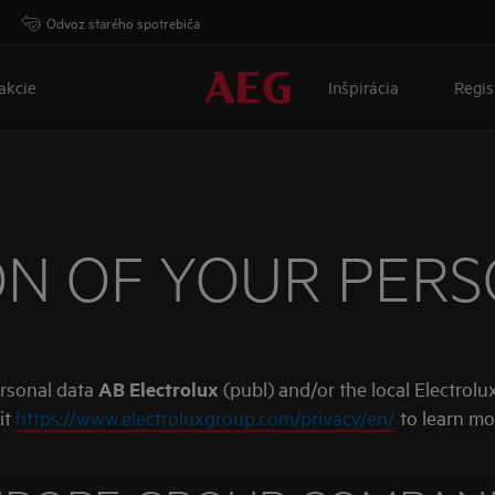
Odvoz starého spotrebiča
akcie
Inšpirácia
Regis
N OF YOUR PER
ersonal data
AB Electrolux
(publ) and/or the local Electrolux
it
https://www.electroluxgroup.com/privacy/en/
to learn mo