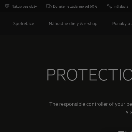
Nákup bez obáv
Doručenie zadarmo od 60 €
Inštalácia
Spotrebiče
Náhradné diely & e-shop
Ponuky a 
PROTECTIO
The responsible controller of your p
vis