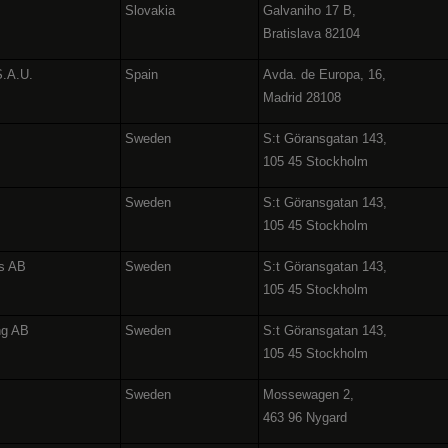
Slovakia
Galvaniho 17 B,
Bratislava 82104
S.A.U.
Spain
Avda. de Europa, 16,
Madrid 28108
Sweden
S:t Göransgatan 143,
105 45 Stockholm
Sweden
S:t Göransgatan 143,
105 45 Stockholm
es AB
Sweden
S:t Göransgatan 143,
105 45 Stockholm
ng AB
Sweden
S:t Göransgatan 143,
105 45 Stockholm
Sweden
Mossewagen 2,
463 96 Nygard