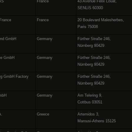
SAS
France
43 Avenue Félix Louat,
SENLIS 60300
 France
France
20 Boulevard Malesherbes,
Paris 75008
land GmbH
Germany
Fürther Straße 246,
Nürnberg 90429
äte GmbH
Germany
Fürther Straße 246,
Nürnberg 90429
urg GmbH Factory
Germany
Fürther Straße 246,
Nürnberg 90429
GmbH
Germany
Am Telering 9,
Cottbus 03051
A.
Greece
Artemidos 3,
Marousi-Athens 15125