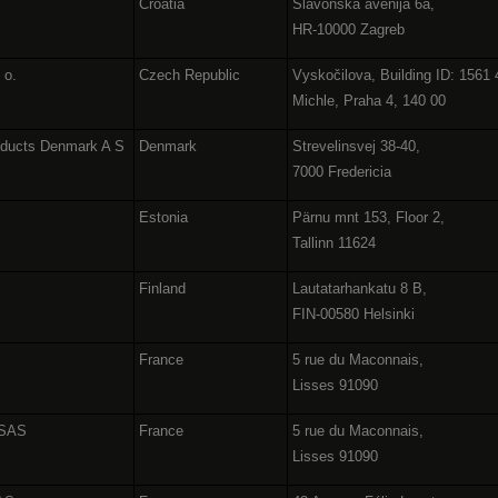
Croatia
Slavonska avenija 6a,
HR-10000 Zagreb
. o.
Czech Republic
Vyskočilova, Building ID: 1561 
Michle, Praha 4, 140 00
oducts Denmark A S
Denmark
Strevelinsvej 38-40,
7000 Fredericia
Estonia
Pärnu mnt 153, Floor 2,
Tallinn 11624
Finland
Lautatarhankatu 8 B,
FIN-00580 Helsinki
France
5 rue du Maconnais,
Lisses 91090
 SAS
France
5 rue du Maconnais,
Lisses 91090