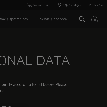
Zavolajte nám
Nájsť predajcu
Prihlásiť sa
Vyhľadať
trácia spotrebičov
Servis a podpora
0
SONAL DATA
 entity according to list below. Please
re.