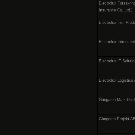
Electrolux Försäkrin
Insurance Co. Ltd.)
Electrolux HemProd
Electrolux Intressen
Electrolux IT Soluti
Electrolux Logistics
Gångaren Mark Hold
Gångaren Projekt A